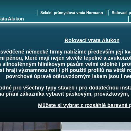
Sekční průmyslová vrata Hormann
Rolovací 
rata Alukon
Rolovací vrata Alukon
osvědčené německé firmy nabízíme především její kval
i pěnou, které mají nejen skvělé tepelně a zvukoizola
 silnostěnným hliníkovým pásům velmi odolné i proti
t hrají významnou roli i při použití profilů na větší 
povrchové úpravě otěruvzdorným lakem jsou i ne
dné pro všechny typy staveb i pro dodatečnou instal
 na přání zákazníka vybavit páskovým, provázkovým
Můžete si vybrat z rozsáhlé barevné p