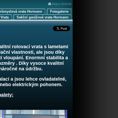
Mapa stránek
průmyslová vrata Hormann
Fotogalerie
Vrata
Sekční garážová vrata Hormann
itní rolovací vrata s lamelami
ční vlastnosti, ale jsou díky
 vloupání. Enormní stabilita a
rozměry . Díky vysoce kvalitní
náročné na údržbu.
aci a jsou lehce ovladatelné,
, nebo elektrickým pohonem.
alety: