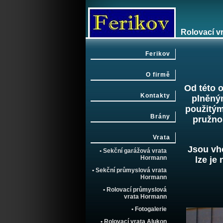
Rolovací v
Ferikov
O firmě
Od této 
Kontakty
plněným
použitým
Brány
pružnos
Vrata
Jsou vho
• Sekční garážová vrata
Hormann
lze je
• Sekční průmyslová vrata
Hormann
• Rolovací průmyslová
vrata Hormann
• Fotogalerie
• Rolovací vrata Alukon