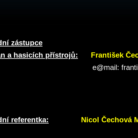
ní zástupce
an a hasicích přístrojů:
František Če
e@mail
:
fran
ní referentka:
Nicol Čechová 