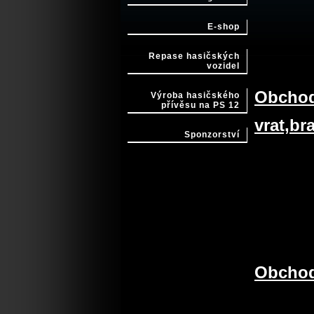
E-shop
Repase hasičských
vozidel
Obchod
Výroba hasičského
přívěsu na PS 12
vrat,br
Sponzorství
Obchod