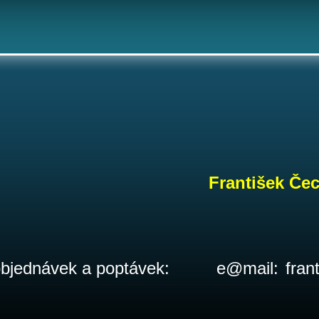
František Če
 objednávek a poptávek:
e@mail
:
fran