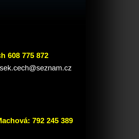
ch 608 775 872
tisek.cech@seznam.cz
Machová: 792 245 389