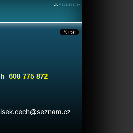
Mapa stránek
ch 608 775 872
tisek.cech@seznam.cz