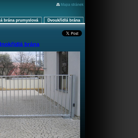
Mapa stránek
 brána prumyslová
Dvoukřídlá brána
dnokřídlá brána