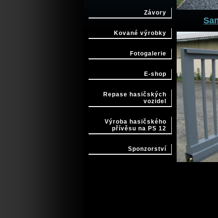
Závory
Sa
Kované výrobky
Fotogalerie
E-shop
Repase hasičských
vozidel
Výroba hasičského
přívěsu na PS 12
Sponzorství