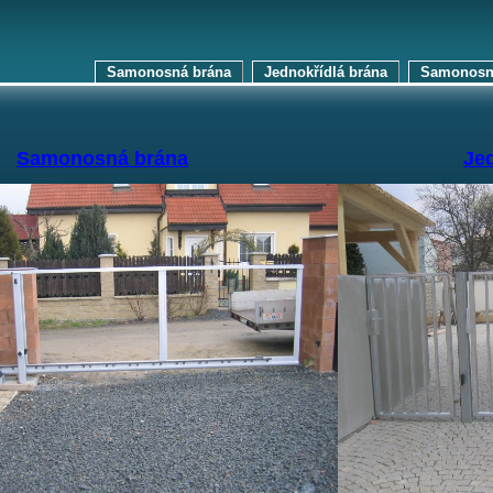
Samonosná brána
Jednokřídlá brána
Samonosná
Samonosná brána
Je