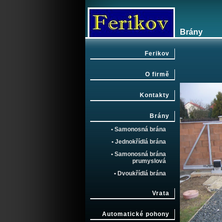
Brány
Ferikov
O firmě
Kontakty
Brány
• Samonosná brána
• Jednokřídlá brána
• Samonosná brána
prumyslová
• Dvoukřídlá brána
Vrata
Automatické pohony