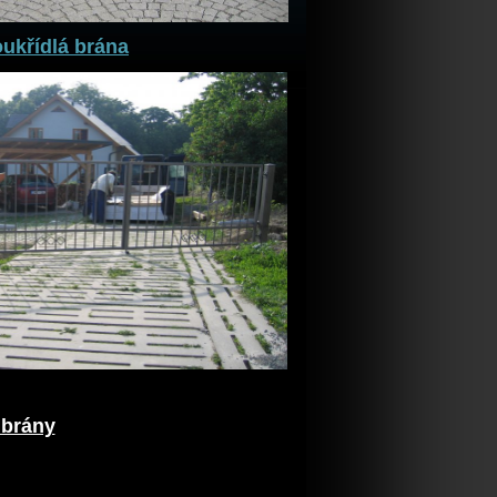
ukřídlá brána
 brány