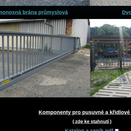
monosná brána průmyslová
Dvo
Komponenty pro pusuvné a křidlové
( zde ke stahnutí )
Katalog a ceník.pdf