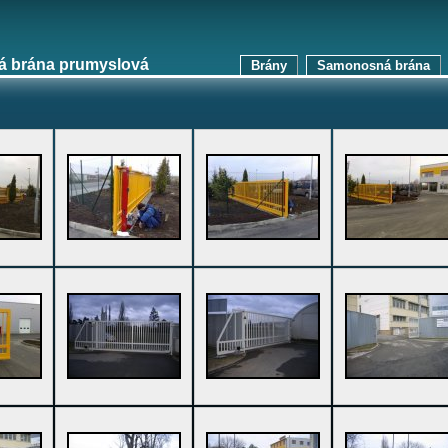
 brána prumyslová
Brány
Samonosná brána