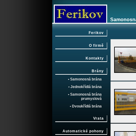
Samonosná
Ferikov
O firmě
Kontakty
Brány
• Samonosná brána
• Jednokřídlá brána
• Samonosná brána
prumyslová
• Dvoukřídlá brána
Vrata
Automatické pohony