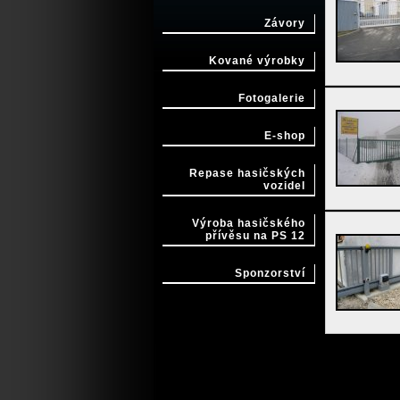
Závory
Kované výrobky
Fotogalerie
E-shop
Repase hasičských
vozidel
Výroba hasičského
přívěsu na PS 12
Sponzorství